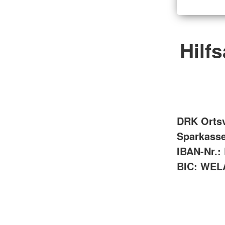
Hilf
DRK Ortsv
Sparkass
IBAN-Nr.:
BIC: WE