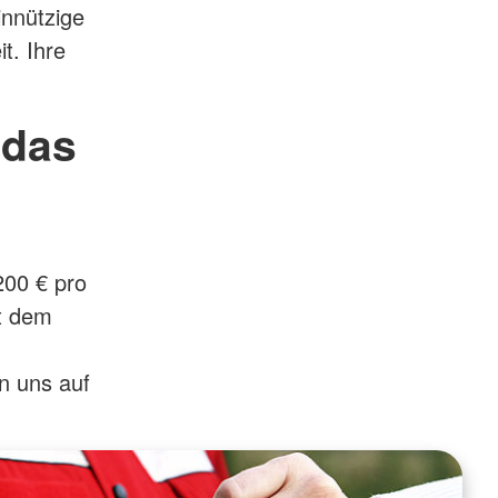
innützige
t. Ihre
 das
200 € pro
it dem
n uns auf