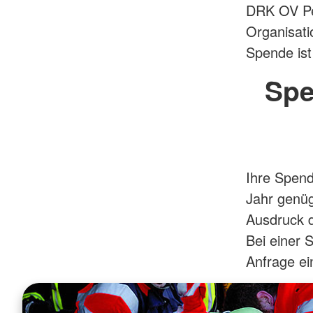
DRK OV Pet
Organisati
Spende ist
Spe
Ihre Spend
Jahr genüg
Ausdruck 
Bei einer 
Anfrage ei