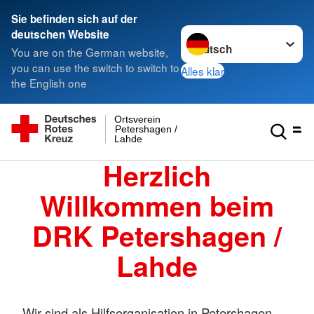
Sie befinden sich auf der
Sprache wechseln zu
deutschen Website
You are on the German website,
you can use the switch to switch to
Alles klar
the English one
Ortsverein
Petershagen /
Lahde
Herzlich
Willkommen beim
DRK Petershagen /
Lahde
Wir sind als Hilfsorganisation in Petershagen