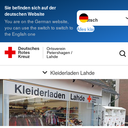
Sie befinden sich auf der
Sprache wechseln zu
deutschen Website
You are on the German website,
you can use the switch to switch to
Alles klar
the English one
Ortsverein
Petershagen /
Lahde
Kleiderladen Lahde