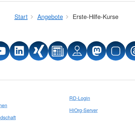
Start
Angebote
Erste-Hilfe-Kurse
RD-Login
chen
HiOrg-Server
edschaft