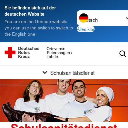
Sie befinden sich auf der
Sprache wechseln zu
deutschen Website
You are on the German website,
you can use the switch to switch to
Alles klar
the English one
Ortsverein
Petershagen /
Lahde
Schulsanitätsdienst
Schulsanitätsdienst